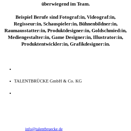
überwiegend im Team.
Beispiel Berufe sind Fotograf:in, Videograf:in,
Regisseur:in, Schauspieler:in, Bühnenbildner:in,
Raumausstatter:in, Produktdesigner:in, Goldschmied:in,
Mediengestalter:in, Game Designer:in, Illustrator:in,
Produktentwickler:in, Grafikdesigner:in.
TALENTBRÜCKE GmbH & Co. KG
Kontakt
Adresse:
Burgmauer 60, 50667 Köln
Telefon
+49 221 292333 0
Email:
info@talentbruecke.de
Opens in your application